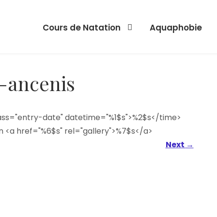
Cours de Natation
Aquaphobie
e-ancenis
lass="entry-date" datetime="%1$s">%2$s</time>
n <a href="%6$s" rel="gallery">%7$s</a>
Next
→