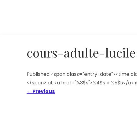
Skip
to
content
Cours de Natation
Sauveteuse – Pays d'Ancenis
Lucile
cours-adulte-lucil
Published <span class="entry-date"><time c
</span> at <a href="%3$s">%4$s × %5$s</a> i
←
Previous