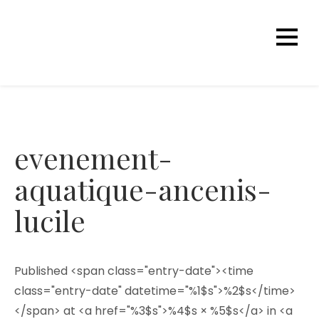
Skip
to
content
Cours de Natation
Sauveteuse – Pays d'Ancenis
Lucile
evenement-
aquatique-ancenis-
lucile
Published <span class="entry-date"><time
class="entry-date" datetime="%1$s">%2$s</time>
</span> at <a href="%3$s">%4$s × %5$s</a> in <a